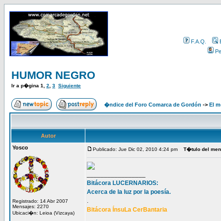
F.A.Q.
Per
HUMOR NEGRO
Ir a p�gina
1
,
2
,
3
Siguiente
�ndice del Foro Comarca de Gordón
->
El m
Autor
Yosco
Publicado: Jue Dic 02, 2010 4:24 pm
T�tulo del men
_________________
Bitácora LUCERNARIOS:
Acerca de la luz por la poesía.
.
Registrado: 14 Abr 2007
Mensajes: 2270
Bitácora ÍnsuLa CerBantaria
Ubicaci�n: Leioa (Vizcaya)