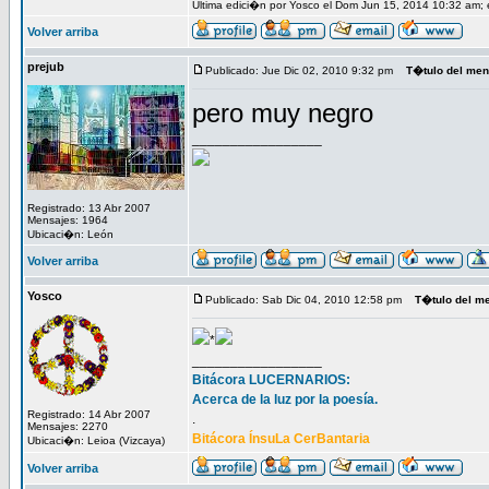
Ultima edici�n por Yosco el Dom Jun 15, 2014 10:32 am; 
Volver arriba
prejub
Publicado: Jue Dic 02, 2010 9:32 pm
T�tulo del men
pero muy negro
_________________
Registrado: 13 Abr 2007
Mensajes: 1964
Ubicaci�n: León
Volver arriba
Yosco
Publicado: Sab Dic 04, 2010 12:58 pm
T�tulo del m
*
_________________
Bitácora LUCERNARIOS:
Acerca de la luz por la poesía.
Registrado: 14 Abr 2007
.
Mensajes: 2270
Bitácora ÍnsuLa CerBantaria
Ubicaci�n: Leioa (Vizcaya)
Volver arriba