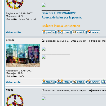
_________________
Bitácora LUCERNARIOS:
Registrado: 14 Abr 2007
Mensajes: 2270
Acerca de la luz por la poesía.
Ubicaci�n: Leioa (Vizcaya)
.
Bitácora ÍnsuLa CerBantaria
Volver arriba
prejub
Publicado: Jue Ene 27, 2011 2:38 pm
T�tulo del me
_________________
Registrado: 13 Abr 2007
Mensajes: 1964
Ubicaci�n: León
Volver arriba
Yosco
Publicado: Mar Feb 01, 2011 1:59 pm
T�tulo del me