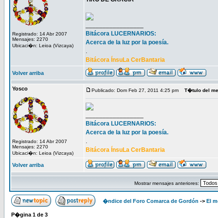
_________________
Bitácora LUCERNARIOS:
Registrado: 14 Abr 2007
Mensajes: 2270
Acerca de la luz por la poesía.
Ubicaci�n: Leioa (Vizcaya)
.
Bitácora ÍnsuLa CerBantaria
Volver arriba
Yosco
Publicado: Dom Feb 27, 2011 4:25 pm
T�tulo del m
_________________
Bitácora LUCERNARIOS:
Acerca de la luz por la poesía.
.
Registrado: 14 Abr 2007
Mensajes: 2270
Bitácora ÍnsuLa CerBantaria
Ubicaci�n: Leioa (Vizcaya)
Volver arriba
Mostrar mensajes anteriores:
�ndice del Foro Comarca de Gordón
->
El m
P�gina
1
de
3