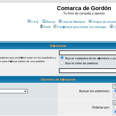
Comarca de Gordón
Tu Foro de consulta y opinión
F.A.Q.
Buscar
Lista de Miembros
Grupos de Usuari
Perfil
Con�ctese para revisar sus mensajes
C
B�squeda
palabras que podr�an estar en los resultados y
Buscar cualquiera de los t�rminos o usa
n para b�scar partes de una palabra
Buscar todas las palabras
Opciones de b�squeda
Buscar los anteriores:
Ordenar por: