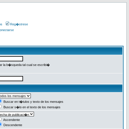
os
Reg�strese
onectarse
r la b�squeda tal cual se escribi�
Buscar en t�tulos y texto de los mensajes
Buscar s�lo en el texto de los mensajes
Ascendente
Descendente