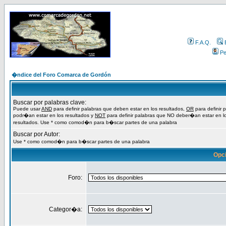
F.A.Q.
Per
�ndice del Foro Comarca de Gordón
Buscar por palabras clave:
Puede usar
AND
para definir palabras que deben estar en los resultados,
OR
para definir 
podr�an estar en los resultados y
NOT
para definir palabras que NO deber�an estar en l
resultados. Use * como comod�n para b�scar partes de una palabra
Buscar por Autor:
Use * como comod�n para b�scar partes de una palabra
Opc
Foro:
Categor�a: