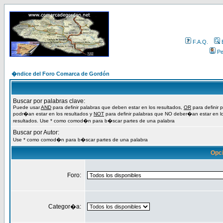
F.A.Q.
Per
�ndice del Foro Comarca de Gordón
Buscar por palabras clave:
Puede usar
AND
para definir palabras que deben estar en los resultados,
OR
para definir 
podr�an estar en los resultados y
NOT
para definir palabras que NO deber�an estar en l
resultados. Use * como comod�n para b�scar partes de una palabra
Buscar por Autor:
Use * como comod�n para b�scar partes de una palabra
Opc
Foro:
Categor�a: