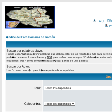
F.A.Q.
Per
�ndice del Foro Comarca de Gordón
Buscar por palabras clave:
Puede usar
AND
para definir palabras que deben estar en los resultados,
OR
para definir 
podr�an estar en los resultados y
NOT
para definir palabras que NO deber�an estar en l
resultados. Use * como comod�n para b�scar partes de una palabra
Buscar por Autor:
Use * como comod�n para b�scar partes de una palabra
Opc
Foro:
Categor�a: