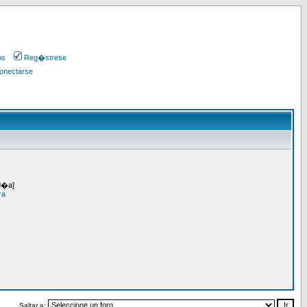
os
Reg�strese
onectarse
 d�a]
ra
Saltar a: