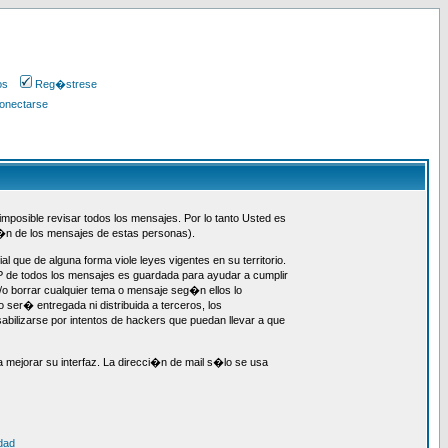
os
Reg�strese
onectarse
imposible revisar todos los mensajes. Por lo tanto Usted es
i�n de los mensajes de estas personas).
ue de alguna forma viole leyes vigentes en su territorio.
P de todos los mensajes es guardada para ayudar a cumplir
/o borrar cualquier tema o mensaje seg�n ellos lo
ser� entregada ni distribuida a terceros, los
ilizarse por intentos de hackers que puedan llevar a que
 mejorar su interfaz. La direcci�n de mail s�lo se usa
dad