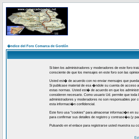
�ndice del Foro Comarca de Gordón
Si bien los administradores y moderadores de este foro tra
consciente de que los mensajes en este foro son las opin
Usted est� de acuerdo con no enviar mensajes que puedan s
Si publicase material de esa �ndole su cuenta de acceso a
estas normas. Usted est� de acuerdo en que los administra
consideren necesario. Como usuario Ud. permite que toda l
administradores y moderadores no son responsables por cu
esta informaci�n confidencial.
Este foro usa "cookies" para almacenar informaci�n en su 
para confirmar sus detalles de registro y contrase�a (y pa
Pulsando en el enlace para registrarse usted muestra su c
Es