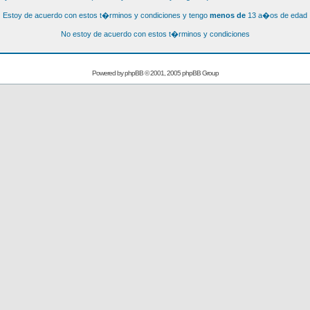
Estoy de acuerdo con estos t�rminos y condiciones y tengo
menos de
13 a�os de edad
No estoy de acuerdo con estos t�rminos y condiciones
Powered by
phpBB
© 2001, 2005 phpBB Group