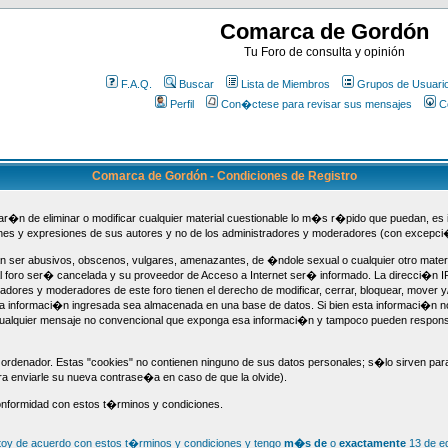
Comarca de Gordón
Tu Foro de consulta y opinión
F.A.Q.
Buscar
Lista de Miembros
Grupos de Usuari
Perfil
Con�ctese para revisar sus mensajes
C
Comarca de Gordón - Condiciones de Registro
tar�n de eliminar o modificar cualquier material cuestionable lo m�s r�pido que puedan, es 
iones y expresiones de sus autores y no de los administradores y moderadores (con excepc
er abusivos, obscenos, vulgares, amenazantes, de �ndole sexual o cualquier otro material q
l foro ser� cancelada y su proveedor de Acceso a Internet ser� informado. La direcci�n I
dores y moderadores de este foro tienen el derecho de modificar, cerrar, bloquear, mover y
a informaci�n ingresada sea almacenada en una base de datos. Si bien esta informaci�n no 
alquier mensaje no convencional que exponga esa informaci�n y tampoco pueden responsab
ordenador. Estas "cookies" no contienen ninguno de sus datos personales; s�lo sirven para
ra enviarle su nueva contrase�a en caso de que la olvide).
onformidad con estos t�rminos y condiciones.
toy de acuerdo con estos t�rminos y condiciones y tengo
m�s de
o
exactamente
13 de e