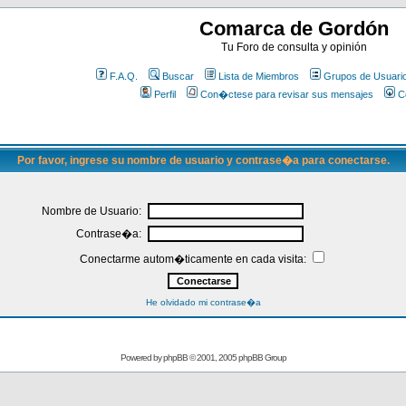
Comarca de Gordón
Tu Foro de consulta y opinión
F.A.Q.
Buscar
Lista de Miembros
Grupos de Usuari
Perfil
Con�ctese para revisar sus mensajes
C
Por favor, ingrese su nombre de usuario y contrase�a para conectarse.
Nombre de Usuario:
Contrase�a:
Conectarme autom�ticamente en cada visita:
He olvidado mi contrase�a
Powered by
phpBB
© 2001, 2005 phpBB Group