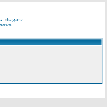
os
Reg�strese
onectarse