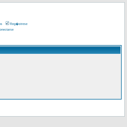
os
Reg�strese
onectarse