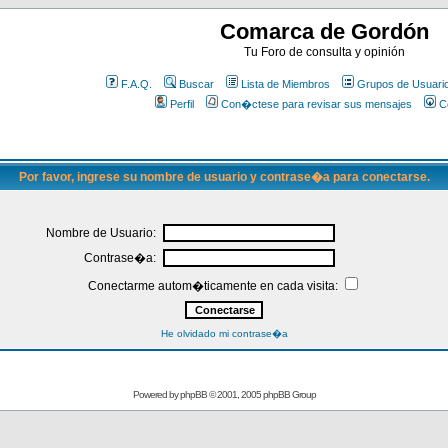
Comarca de Gordón
Tu Foro de consulta y opinión
F.A.Q.
Buscar
Lista de Miembros
Grupos de Usuari
Perfil
Con�ctese para revisar sus mensajes
C
Por favor, ingrese su nombre de usuario y contrase�a para conectarse.
Nombre de Usuario:
Contrase�a:
Conectarme autom�ticamente en cada visita:
He olvidado mi contrase�a
Powered by
phpBB
© 2001, 2005 phpBB Group