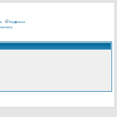
os
Reg�strese
onectarse