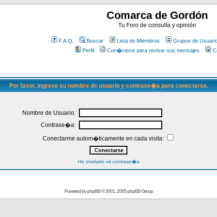
Comarca de Gordón
Tu Foro de consulta y opinión
F.A.Q.
Buscar
Lista de Miembros
Grupos de Usuari
Perfil
Con�ctese para revisar sus mensajes
C
Por favor, ingrese su nombre de usuario y contrase�a para conectarse.
Nombre de Usuario:
Contrase�a:
Conectarme autom�ticamente en cada visita:
He olvidado mi contrase�a
Powered by
phpBB
© 2001, 2005 phpBB Group