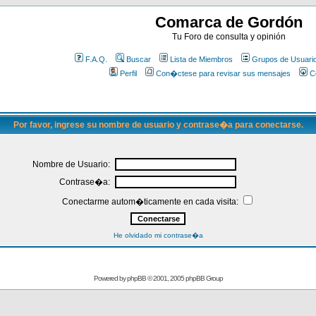
Comarca de Gordón
Tu Foro de consulta y opinión
F.A.Q.
Buscar
Lista de Miembros
Grupos de Usuari
Perfil
Con�ctese para revisar sus mensajes
C
Por favor, ingrese su nombre de usuario y contrase�a para conectarse.
Nombre de Usuario:
Contrase�a:
Conectarme autom�ticamente en cada visita:
He olvidado mi contrase�a
Powered by
phpBB
© 2001, 2005 phpBB Group