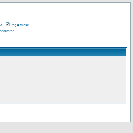
os
Reg�strese
onectarse