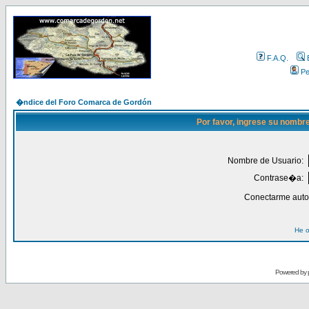
F.A.Q.
Per
�ndice del Foro Comarca de Gordón
Por favor, ingrese su nombr
Nombre de Usuario:
Contrase�a:
Conectarme auto
He o
Powered by