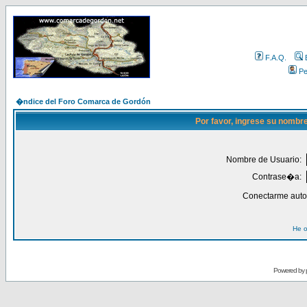
F.A.Q.
Per
�ndice del Foro Comarca de Gordón
Por favor, ingrese su nombr
Nombre de Usuario:
Contrase�a:
Conectarme auto
He o
Powered by