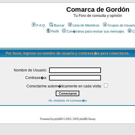
Comarca de Gordón
Tu Foro de consulta y opinión
F.A.Q.
Buscar
Lista de Miembros
Grupos de Usuari
Perfil
Con�ctese para revisar sus mensajes
C
Por favor, ingrese su nombre de usuario y contrase�a para conectarse.
Nombre de Usuario:
Contrase�a:
Conectarme autom�ticamente en cada visita:
He olvidado mi contrase�a
Powered by
phpBB
© 2001, 2005 phpBB Group