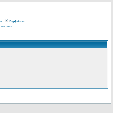
os
Reg�strese
onectarse