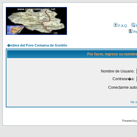
F.A.Q.
Per
�ndice del Foro Comarca de Gordón
Por favor, ingrese su nombr
Nombre de Usuario:
Contrase�a:
Conectarme auto
He o
Powered by