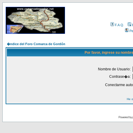
F.A.Q.
Per
�ndice del Foro Comarca de Gordón
Por favor, ingrese su nombr
Nombre de Usuario:
Contrase�a:
Conectarme auto
He o
Powered by