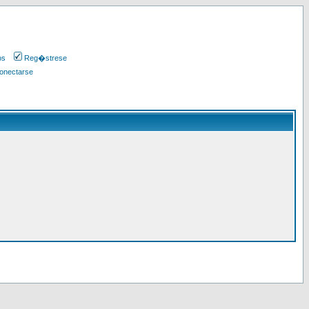
os
Reg�strese
onectarse