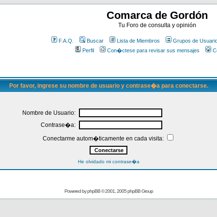
Comarca de Gordón
Tu Foro de consulta y opinión
F.A.Q.
Buscar
Lista de Miembros
Grupos de Usuari
Perfil
Con�ctese para revisar sus mensajes
C
Por favor, ingrese su nombre de usuario y contrase�a para conectarse.
Nombre de Usuario:
Contrase�a:
Conectarme autom�ticamente en cada visita:
He olvidado mi contrase�a
Powered by
phpBB
© 2001, 2005 phpBB Group