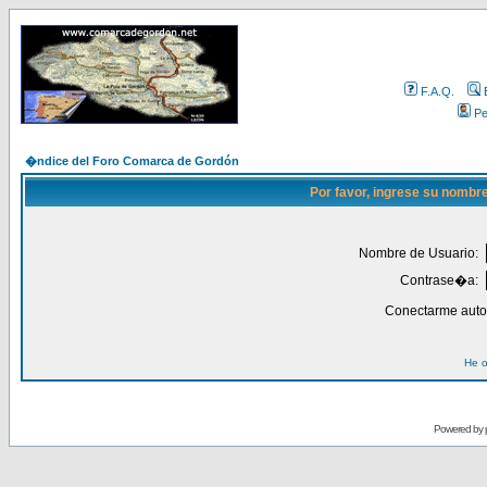
F.A.Q.
Per
�ndice del Foro Comarca de Gordón
Por favor, ingrese su nombr
Nombre de Usuario:
Contrase�a:
Conectarme auto
He o
Powered by