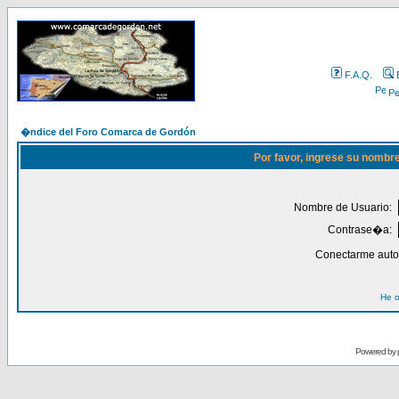
F.A.Q.
Per
�ndice del Foro Comarca de Gordón
Por favor, ingrese su nombr
Nombre de Usuario:
Contrase�a:
Conectarme auto
He o
Powered by