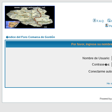
F.A.Q.
Per
�ndice del Foro Comarca de Gordón
Por favor, ingrese su nombr
Nombre de Usuario:
Contrase�a:
Conectarme auto
He o
Powered by