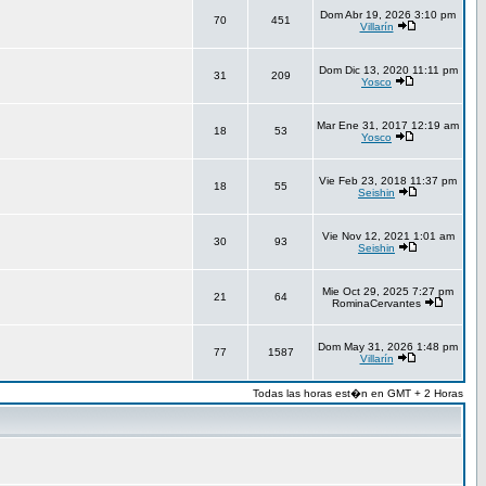
Dom Abr 19, 2026 3:10 pm
70
451
Villarín
Dom Dic 13, 2020 11:11 pm
31
209
Yosco
Mar Ene 31, 2017 12:19 am
18
53
Yosco
Vie Feb 23, 2018 11:37 pm
18
55
Seishin
Vie Nov 12, 2021 1:01 am
30
93
Seishin
Mie Oct 29, 2025 7:27 pm
21
64
RominaCervantes
Dom May 31, 2026 1:48 pm
77
1587
Villarín
Todas las horas est�n en GMT + 2 Horas