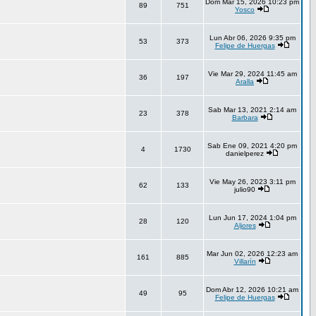
Dom Mar 15, 2026 10:23 pm
89
751
Yosco
Lun Abr 06, 2026 9:35 pm
53
373
Felipe de Huergas
Vie Mar 29, 2024 11:45 am
36
197
Aralla
Sab Mar 13, 2021 2:14 am
23
378
Barbara
Sab Ene 09, 2021 4:20 pm
4
1730
danielperez
Vie May 26, 2023 3:11 pm
62
133
julio90
Lun Jun 17, 2024 1:04 pm
28
120
Aljores
Mar Jun 02, 2026 12:23 am
161
885
Villarín
Dom Abr 12, 2026 10:21 am
49
95
Felipe de Huergas