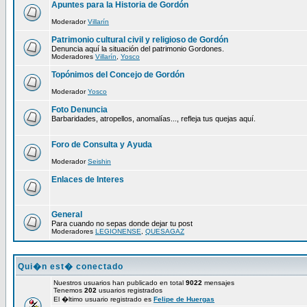
Apuntes para la Historia de Gordón
Moderador
Villarín
Patrimonio cultural civil y religioso de Gordón
Denuncia aquí la situación del patrimonio Gordones.
Moderadores
Villarín
,
Yosco
Topónimos del Concejo de Gordón
Moderador
Yosco
Foto Denuncia
Barbaridades, atropellos, anomalías..., refleja tus quejas aquí.
Foro de Consulta y Ayuda
Moderador
Seishin
Enlaces de Interes
General
Para cuando no sepas donde dejar tu post
Moderadores
LEGIONENSE
,
QUESAGAZ
Qui�n est� conectado
Nuestros usuarios han publicado en total
9022
mensajes
Tenemos
202
usuarios registrados
El �ltimo usuario registrado es
Felipe de Huergas