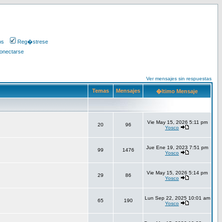
os
Reg�strese
onectarse
Ver mensajes sin respuestas
Temas
Mensajes
�ltimo Mensaje
Vie May 15, 2026 5:11 pm
20
96
Yosco
Jue Ene 19, 2023 7:51 pm
99
1476
Yosco
Vie May 15, 2026 5:14 pm
29
86
Yosco
Lun Sep 22, 2025 10:01 am
65
190
Yosco