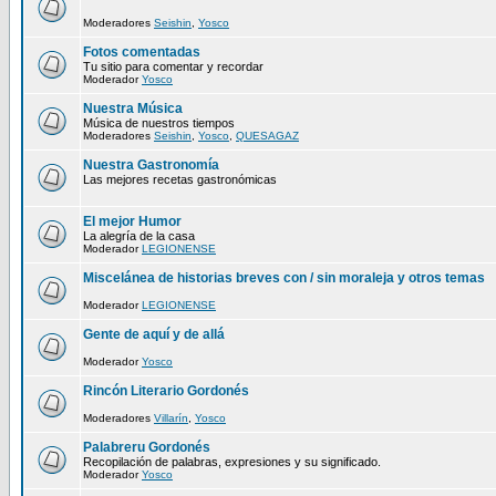
Moderadores
Seishin
,
Yosco
Fotos comentadas
Tu sitio para comentar y recordar
Moderador
Yosco
Nuestra Música
Música de nuestros tiempos
Moderadores
Seishin
,
Yosco
,
QUESAGAZ
Nuestra Gastronomía
Las mejores recetas gastronómicas
El mejor Humor
La alegría de la casa
Moderador
LEGIONENSE
Miscelánea de historias breves con / sin moraleja y otros temas
Moderador
LEGIONENSE
Gente de aquí y de allá
Moderador
Yosco
Rincón Literario Gordonés
Moderadores
Villarín
,
Yosco
Palabreru Gordonés
Recopilación de palabras, expresiones y su significado.
Moderador
Yosco