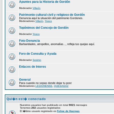
Apuntes para la Historia de Gordón
Moderador
Villarín
Patrimonio cultural civil y religioso de Gordón
Denuncia aquí la situación del patrimonio Gordones.
Moderadores
Villarín
,
Yosco
Topónimos del Concejo de Gordón
Moderador
Yosco
Foto Denuncia
Barbaridades, atropellos, anomalías..., refleja tus quejas aquí.
Foro de Consulta y Ayuda
Moderador
Seishin
Enlaces de Interes
General
Para cuando no sepas donde dejar tu post
Moderadores
LEGIONENSE
,
QUESAGAZ
Qui�n est� conectado
Nuestros usuarios han publicado en total
9021
mensajes
Tenemos
202
usuarios registrados
El �ltimo usuario registrado es
Felipe de Huergas