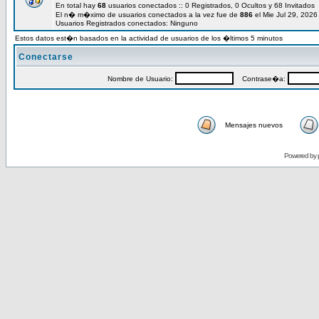
En total hay
68
usuarios conectados :: 0 Registrados, 0 Ocultos y 68 Invitados
El n� m�ximo de usuarios conectados a la vez fue de
886
el Mie Jul 29, 202
Usuarios Registrados conectados: Ninguno
Estos datos est�n basados en la actividad de usuarios de los �ltimos 5 minutos
Conectarse
Nombre de Usuario:
Contrase�a:
Mensajes nuevos
Powered by