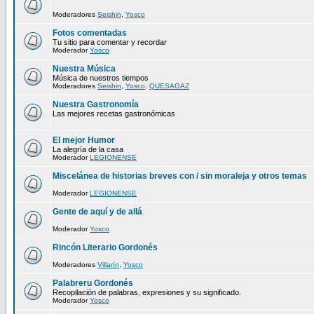
Moderadores
Seishin
,
Yosco
Fotos comentadas
Tu sitio para comentar y recordar
Moderador
Yosco
Nuestra Música
Música de nuestros tiempos
Moderadores
Seishin
,
Yosco
,
QUESAGAZ
Nuestra Gastronomía
Las mejores recetas gastronómicas
El mejor Humor
La alegría de la casa
Moderador
LEGIONENSE
Miscelánea de historias breves con / sin moraleja y otros temas
Moderador
LEGIONENSE
Gente de aquí y de allá
Moderador
Yosco
Rincón Literario Gordonés
Moderadores
Villarín
,
Yosco
Palabreru Gordonés
Recopilación de palabras, expresiones y su significado.
Moderador
Yosco