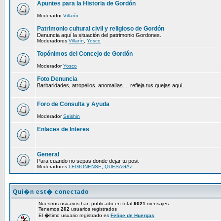
Apuntes para la Historia de Gordón
Moderador
Villarín
Patrimonio cultural civil y religioso de Gordón
Denuncia aquí la situación del patrimonio Gordones.
Moderadores
Villarín
,
Yosco
Topónimos del Concejo de Gordón
Moderador
Yosco
Foto Denuncia
Barbaridades, atropellos, anomalías..., refleja tus quejas aquí.
Foro de Consulta y Ayuda
Moderador
Seishin
Enlaces de Interes
General
Para cuando no sepas donde dejar tu post
Moderadores
LEGIONENSE
,
QUESAGAZ
Qui�n est� conectado
Nuestros usuarios han publicado en total
9021
mensajes
Tenemos
202
usuarios registrados
El �ltimo usuario registrado es
Felipe de Huergas