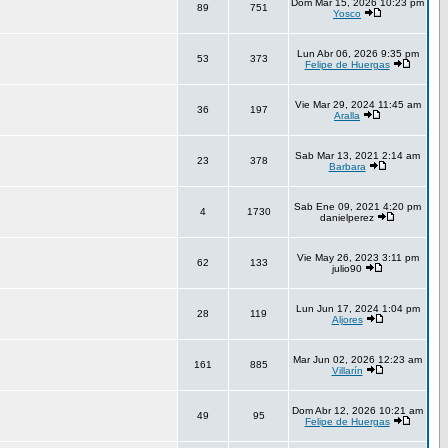
Dom Mar 15, 2026 10:23 pm
89
751
Yosco
Lun Abr 06, 2026 9:35 pm
53
373
Felipe de Huergas
Vie Mar 29, 2024 11:45 am
36
197
Aralla
Sab Mar 13, 2021 2:14 am
23
378
Barbara
Sab Ene 09, 2021 4:20 pm
4
1730
danielperez
Vie May 26, 2023 3:11 pm
62
133
julio90
Lun Jun 17, 2024 1:04 pm
28
119
Aljores
Mar Jun 02, 2026 12:23 am
161
885
Villarín
Dom Abr 12, 2026 10:21 am
49
95
Felipe de Huergas