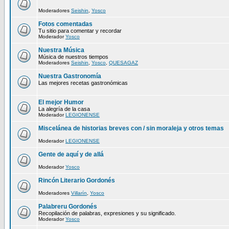
Moderadores
Seishin
,
Yosco
Fotos comentadas
Tu sitio para comentar y recordar
Moderador
Yosco
Nuestra Música
Música de nuestros tiempos
Moderadores
Seishin
,
Yosco
,
QUESAGAZ
Nuestra Gastronomía
Las mejores recetas gastronómicas
El mejor Humor
La alegría de la casa
Moderador
LEGIONENSE
Miscelánea de historias breves con / sin moraleja y otros temas
Moderador
LEGIONENSE
Gente de aquí y de allá
Moderador
Yosco
Rincón Literario Gordonés
Moderadores
Villarín
,
Yosco
Palabreru Gordonés
Recopilación de palabras, expresiones y su significado.
Moderador
Yosco