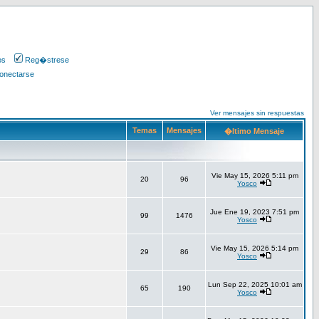
os
Reg�strese
onectarse
Ver mensajes sin respuestas
Temas
Mensajes
�ltimo Mensaje
Vie May 15, 2026 5:11 pm
20
96
Yosco
Jue Ene 19, 2023 7:51 pm
99
1476
Yosco
Vie May 15, 2026 5:14 pm
29
86
Yosco
Lun Sep 22, 2025 10:01 am
65
190
Yosco