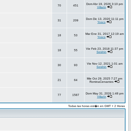
Dom Abr 19, 2026 3:10 pm
70
451
Villarín
Dom Dic 13, 2020 11:11 pm
31
209
Yosco
Mar Ene 31, 2017 12:19 am
18
53
Yosco
Vie Feb 23, 2018 11:37 pm
18
55
Seishin
Vie Nov 12, 2021 1:01 am
30
93
Seishin
Mie Oct 29, 2025 7:27 pm
21
64
RominaCervantes
Dom May 31, 2026 1:48 pm
77
1587
Villarín
Todas las horas est�n en GMT + 2 Horas