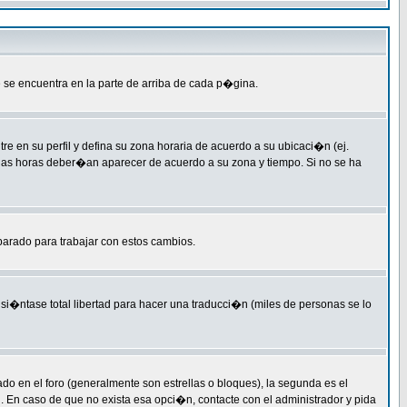
 se encuentra en la parte de arriba de cada p�gina.
re en su perfil y defina su zona horaria de acuerdo a su ubicaci�n (ej.
 las horas deber�an aparecer de acuerdo a su zona y tiempo. Si no se ha
parado para trabajar con estos cambios.
si�ntase total libertad para hacer una traducci�n (miles de personas se lo
en el foro (generalmente son estrellas o bloques), la segunda es el
l. En caso de que no exista esa opci�n, contacte con el administrador y pida