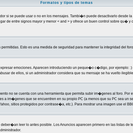
Formatos y tipos de temas
 si se puede usar o no en los mensajes. Tambi�n puede desactivarlo desde la ca
] en lugar de entre signos mayor y menor < and > y ofrece un buen control sobre 
permitidas. Esto es una medida de seguridad para mantener la integridad del foro
sar emociones. Aparecen introduciendo un peque�o c�digo, por ejemplo: :) signific
ar de ellos, si un administrador considera que su mensaje se ha vuelto ilegible p
to no se cuenta con una herramienta que permita subir im�genes al foro. Por 
laces a im�genes que se encuentren en su propio PC (a menos que su PC sea un 
hoo, sitios protegidos por contrase�a, etc.). Para mostrar una imagen use el BBC
deber�an leer lo antes posible. Los Anuncios aparecen primero en las listas de 
dministrador.