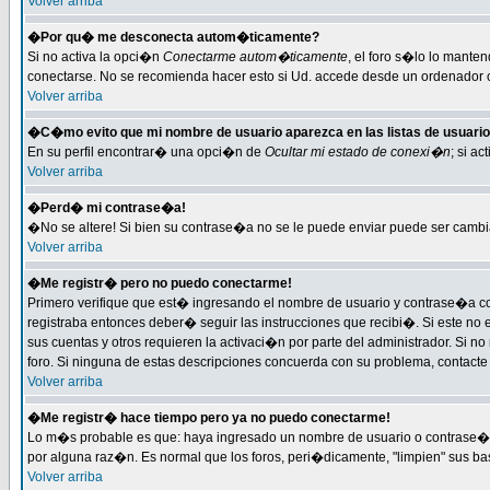
Volver arriba
�Por qu� me desconecta autom�ticamente?
Si no activa la opci�n
Conectarme autom�ticamente
, el foro s�lo lo mant
conectarse. No se recomienda hacer esto si Ud. accede desde un ordenador com
Volver arriba
�C�mo evito que mi nombre de usuario aparezca en las listas de usuari
En su perfil encontrar� una opci�n de
Ocultar mi estado de conexi�n
; si a
Volver arriba
�Perd� mi contrase�a!
�No se altere! Si bien su contrase�a no se le puede enviar puede ser cambi
Volver arriba
�Me registr� pero no puedo conectarme!
Primero verifique que est� ingresando el nombre de usuario y contrase�a cor
registraba entonces deber� seguir las instrucciones que recibi�. Si este no 
sus cuentas y otros requieren la activaci�n por parte del administrador. Si n
foro. Si ninguna de estas descripciones concuerda con su problema, contacte c
Volver arriba
�Me registr� hace tiempo pero ya no puedo conectarme!
Lo m�s probable es que: haya ingresado un nombre de usuario o contrase�a i
por alguna raz�n. Es normal que los foros, peri�dicamente, "limpien" sus b
Volver arriba