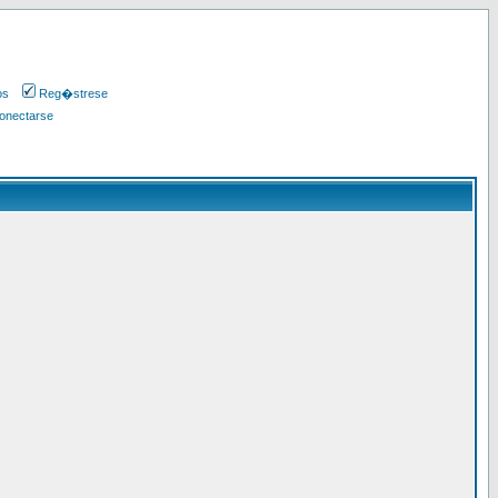
os
Reg�strese
onectarse