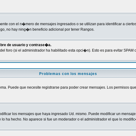
te con el n�mero de mensajes ingresados o se utilizan para identificar a ciertos
go, no hay ning�n beneficio adicional por tener Rangos.
mbre de usuario y contrase�a.
del foro (si el administrador ha habilitado esta opci�n). Esto es para evitar SP
Problemas con los mensajes
ma. Puede que necesite registrarse para poder crear mensajes. Los permisos que ti
odificar los mensajes que haya ingresado Ud. mismo. Puede modificar un mensaj
lo ha hecho. No aparece si fue un moderador o el administrador el que lo modific