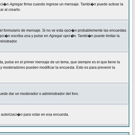
opci�n
Agregar firma
cuando ingrese un mensaje. Tambi�n puede activar la
r al crearlo.
 del formulario de mensaje. Si no ve esta opci�n probablemente las encuestas
 opci�n escriba una y pulse en
Agregar opci�n
. Tambi�n puede limitar la
inistrador.
a, pulse en el primer mensaje de un tema, que siempre es el que tiene la
s y moderadores pueden modificar la encuesta. Esto es para prevenir la
 puede dar un moderador o administrador del foro.
a autorizaci�n para votar en esa encuesta.