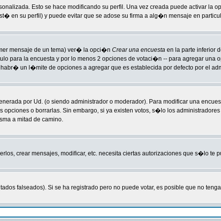
sonalizada. Esto se hace modificando su perfil. Una vez creada puede activar la 
 en su perfil) y puede evitar que se adose su firma a alg�n mensaje en particula
primer mensaje de un tema) ver� la opci�n
Crear una encuesta
en la parte inferior
tulo para la encuesta y por lo menos 2 opciones de votaci�n -- para agregar una
habr� un l�mite de opciones a agregar que es establecida por defecto por el adm
enerada por Ud. (o siendo administrador o moderador). Para modificar una encuest
s opciones o borrarlas. Sin embargo, si ya existen votos, s�lo los administradore
isma a mitad de camino.
erlos, crear mensajes, modificar, etc. necesita ciertas autorizaciones que s�lo te
tados falseados). Si se ha registrado pero no puede votar, es posible que no teng