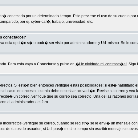
endr� conectado por un determinado tiempo. Esto previene el uso de su cuenta por
partido, por ej. cyber-caf�, trabajo, universidad, etc.
os conectados?
ctiva esta opci�n s�lo podr� ser visto por administradores y Ud. mismo. Se le con
ada. Para esto vaya a Conectarse y pulse en
�He olvidado mi contrase�a!
. Siga
rectos. Si est�n bien entonces verifique estas posibilidades: si est� habilitado
es el caso, entonces su cuenta debe necesitar activaci�n. Revise su correo y vea l
o recibi� un correo, verifique que su correo sea correcto. Una de las razones por
on el administrador del foro.
ncorrectos (verifique su correo, cuando se registr� se le envi� un mensaje con
ases de datos de usuarios, si Ud. pas� mucho tiempo sin escribir mensajes nuevos