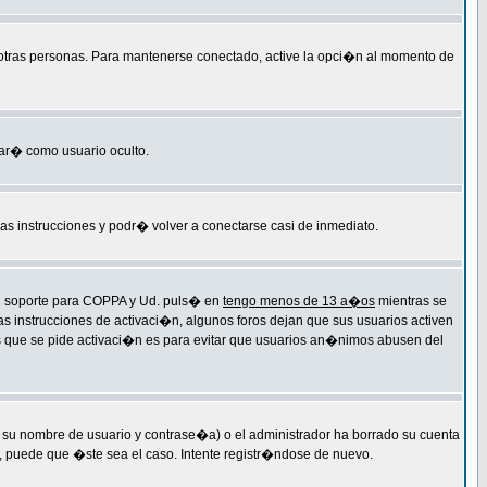
 otras personas. Para mantenerse conectado, active la opci�n al momento de
tar� como usuario oculto.
 las instrucciones y podr� volver a conectarse casi de inmediato.
 el soporte para COPPA y Ud. puls� en
tengo menos de 13 a�os
mientras se
as instrucciones de activaci�n, algunos foros dejan que sus usuarios activen
 las que se pide activaci�n es para evitar que usuarios an�nimos abusen del
 su nombre de usuario y contrase�a) o el administrador ha borrado su cuenta
, puede que �ste sea el caso. Intente registr�ndose de nuevo.