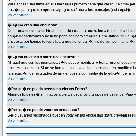
Para adosar una firma en sus mensajes primero tiene que crear una firma per
opci�n para que siempre se agregue su firma a los mensajes (esta opci�n est�
Volver arriba
�C�mo creo una encuesta?
Crear una encuesta es f�cil -- cuando inicia un nuevo tema (o modifica el 
est�n desactivadas o no tiene permisos para crearlas. Debe introducir un t�
encuesta por tiempo (0 [cero] para que no tenga l�mite de tiempo). Tambi�n 
Volver arriba
�C�mo modifico o borro una encuesta?
Al igual que con los mensajes, s�lo puede modificar o borrar una encuesta g
encuesta asociada. Si no se han realizado votaciones, se pueden modificar la
falsificaci�n de resultados de una encuesta por medio de la edici�n de la m
Volver arriba
�Por qu� no puedo acceder a ciertos Foros?
Algunos foros est�n limitados a ciertos usuarios o grupos de usuarios. Para v
Volver arriba
�Por qu� no puedo votar en encuestas?
S�lo usuarios registrados pueden votar en las encuestas (para prevenir resul
Volver arriba