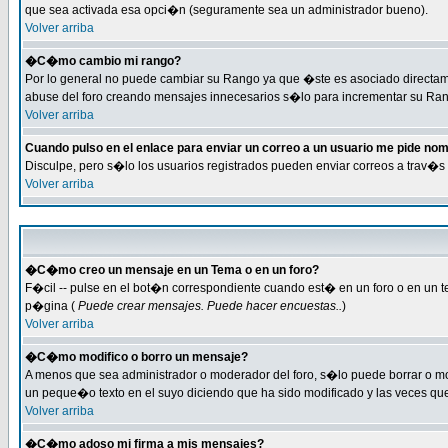
que sea activada esa opci�n (seguramente sea un administrador bueno).
Volver arriba
�C�mo cambio mi rango?
Por lo general no puede cambiar su Rango ya que �ste es asociado directamen
abuse del foro creando mensajes innecesarios s�lo para incrementar su Ran
Volver arriba
Cuando pulso en el enlace para enviar un correo a un usuario me pide no
Disculpe, pero s�lo los usuarios registrados pueden enviar correos a trav�s 
Volver arriba
�C�mo creo un mensaje en un Tema o en un foro?
F�cil -- pulse en el bot�n correspondiente cuando est� en un foro o en un te
p�gina (
Puede crear mensajes. Puede hacer encuestas..
)
Volver arriba
�C�mo modifico o borro un mensaje?
A menos que sea administrador o moderador del foro, s�lo puede borrar o m
un peque�o texto en el suyo diciendo que ha sido modificado y las veces que 
Volver arriba
�C�mo adoso mi firma a mis mensajes?