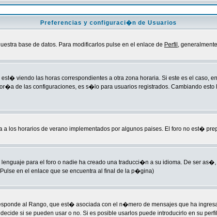
Preferencias y configuraci�n de Usuarios
uestra base de datos. Para modificarlos pulse en el enlace de
Perfil
, generalmente
est� viendo las horas correspondientes a otra zona horaria. Si este es el caso, ent
yor�a de las configuraciones, es s�lo para usuarios registrados. Cambiando esto
ba a los horarios de verano implementados por algunos paises. El foro no est� pre
lenguaje para el foro o nadie ha creado una traducci�n a su idioma. De ser as�, 
ulse en el enlace que se encuentra al final de la p�gina)
esponde al Rango, que est� asociada con el n�mero de mensajes que ha ingresado 
cide si se pueden usar o no. Si es posible usarlos puede introducirlo en su perfi