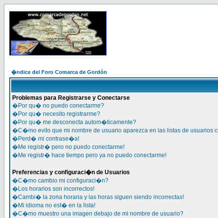
�ndice del Foro Comarca de Gordón
Problemas para Registrarse y Conectarse
�Por qu� no puedo conectarme?
�Por qu� necesito registrarme?
�Por qu� me desconecta autom�ticamente?
�C�mo evito que mi nombre de usuario aparezca en las listas de usuarios 
�Perd� mi contrase�a!
�Me registr� pero no puedo conectarme!
�Me registr� hace tiempo pero ya no puedo conectarme!
Preferencias y configuraci�n de Usuarios
�C�mo cambio mi configuraci�n?
�Los horarios son incorrectos!
�Cambi� la zona horaria y las horas siguen siendo incorrectas!
�Mi idioma no est� en la lista!
�C�mo muestro una imagen debajo de mi nombre de usuario?