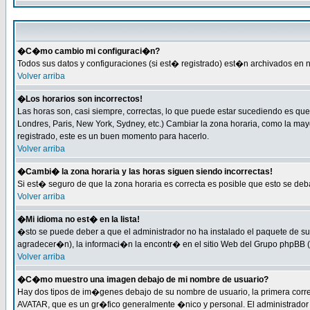
�C�mo cambio mi configuraci�n?
Todos sus datos y configuraciones (si est� registrado) est�n archivados en n
Volver arriba
�Los horarios son incorrectos!
Las horas son, casi siempre, correctas, lo que puede estar sucediendo es que 
Londres, Paris, New York, Sydney, etc.) Cambiar la zona horaria, como la ma
registrado, este es un buen momento para hacerlo.
Volver arriba
�Cambi� la zona horaria y las horas siguen siendo incorrectas!
Si est� seguro de que la zona horaria es correcta es posible que esto se de
Volver arriba
�Mi idioma no est� en la lista!
�sto se puede deber a que el administrador no ha instalado el paquete de su 
agradecer�n), la informaci�n la encontr� en el sitio Web del Grupo phpBB (P
Volver arriba
�C�mo muestro una imagen debajo de mi nombre de usuario?
Hay dos tipos de im�genes debajo de su nombre de usuario, la primera corr
AVATAR, que es un gr�fico generalmente �nico y personal. El administrador de