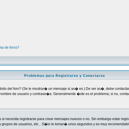
ma de foros?
Problemas para Registrarse y Conectarse
bido del foro? (Se le mostrar� un mensaje si as� es.) De ser as�, debe contactar 
nombre de usuario y contrase�a. Generalmente �ste es el problema; si no, contact
si necesita registrarse para crear mensajes nuevos o no. Sin embargo estar regi
a grupos de usuarios, etc... S�lo le tomar� unos segundos y es muy recomendabl