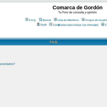
Comarca de Gordón
Tu Foro de consulta y opinión
F.A.Q.
Buscar
Lista de Miembros
Grupos de Usuari
Perfil
Con�ctese para revisar sus mensajes
C
F.A.Q.
conectados?