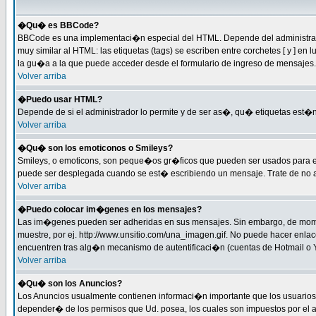
�Qu� es BBCode?
BBCode es una implementaci�n especial del HTML. Depende del administrador
muy similar al HTML: las etiquetas (tags) se escriben entre corchetes [ y 
la gu�a a la que puede acceder desde el formulario de ingreso de mensajes.
Volver arriba
�Puedo usar HTML?
Depende de si el administrador lo permite y de ser as�, qu� etiquetas est�n 
Volver arriba
�Qu� son los emoticonos o Smileys?
Smileys, o emoticons, son peque�os gr�ficos que pueden ser usados para expre
puede ser desplegada cuando se est� escribiendo un mensaje. Trate de no abus
Volver arriba
�Puedo colocar im�genes en los mensajes?
Las im�genes pueden ser adheridas en sus mensajes. Sin embargo, de momen
muestre, por ej. http://www.unsitio.com/una_imagen.gif. No puede hacer en
encuentren tras alg�n mecanismo de autentificaci�n (cuentas de Hotmail o Ya
Volver arriba
�Qu� son los Anuncios?
Los Anuncios usualmente contienen informaci�n importante que los usuarios 
depender� de los permisos que Ud. posea, los cuales son impuestos por el a