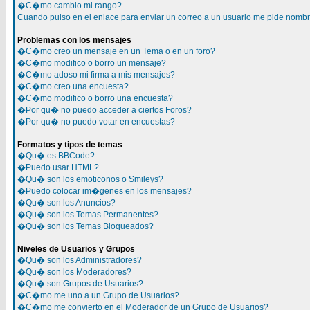
�C�mo cambio mi rango?
Cuando pulso en el enlace para enviar un correo a un usuario me pide nomb
Problemas con los mensajes
�C�mo creo un mensaje en un Tema o en un foro?
�C�mo modifico o borro un mensaje?
�C�mo adoso mi firma a mis mensajes?
�C�mo creo una encuesta?
�C�mo modifico o borro una encuesta?
�Por qu� no puedo acceder a ciertos Foros?
�Por qu� no puedo votar en encuestas?
Formatos y tipos de temas
�Qu� es BBCode?
�Puedo usar HTML?
�Qu� son los emoticonos o Smileys?
�Puedo colocar im�genes en los mensajes?
�Qu� son los Anuncios?
�Qu� son los Temas Permanentes?
�Qu� son los Temas Bloqueados?
Niveles de Usuarios y Grupos
�Qu� son los Administradores?
�Qu� son los Moderadores?
�Qu� son Grupos de Usuarios?
�C�mo me uno a un Grupo de Usuarios?
�C�mo me convierto en el Moderador de un Grupo de Usuarios?