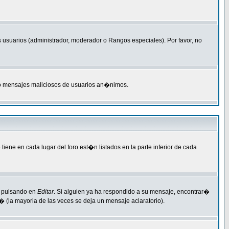
 usuarios (administrador, moderador o Rangos especiales). Por favor, no
AM o mensajes maliciosos de usuarios an�nimos.
ene en cada lugar del foro est�n listados en la parte inferior de cada
e pulsando en
Editar
. Si alguien ya ha respondido a su mensaje, encontrar�
� (la mayoria de las veces se deja un mensaje aclaratorio).