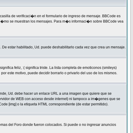
silla de verificaci�n en el formulario de ingreso de mensaje. BBCode es
qu� y c�mo se muestran los mensajes. Para m�s informaci�n sobre BBCode vea
. De estar habilitado, Ud. puede deshabilitarlo cada vez que crea un mensaje.
a feliz, :( significa triste. La lista completa de emoticonos (smileys)
or este motivo, puede decidir borrarlo o privarlo del uso de los mismos.
ende, Ud. debe hacer un enlace URL a una imagen que quiere que se
servidor de WEB con acceso desde internet) ni tampoco a im�genes que se
ode [img] o la etiqueta HTML correspondiente (de estar permitido).
temas del Foro donde fueron colocados. Si puede o no ingresar anuncios