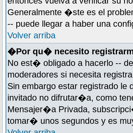
entonces vuelva a verificar su 
Generalmente �ste es el problem
-- puede llegar a haber una confi
Volver arriba
�Por qu� necesito registrar
No est� obligado a hacerlo -- d
moderadores si necesita registr
Sin embargo estar registrado le
invitado no difrutar�a, como ten
Mensajer�a Privada, subscripci�
tomar� unos segundos y es muy
Volver arriba