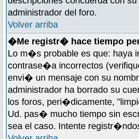
descripciones concuerda con su 
administrador del foro.
Volver arriba
�Me registr� hace tiempo pe
Lo m�s probable es que: haya i
contrase�a incorrectos (verifiqu
envi� un mensaje con su nombre
administrador ha borrado su cue
los foros, peri�dicamente, "limp
Ud. pas� mucho tiempo sin escr
sea el caso. Intente registr�nd
Volver arriba