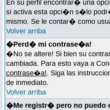
En su perfil encontrar� una op
si activa esta opci�n s�lo podr
mismo. Se le contar� como usuar
Volver arriba
�Perd� mi contrase�a!
�No se altere! Si bien su contr
cambiada. Para esto vaya a Con
contrase�a!
. Siga las instrucci
de inmediato.
Volver arriba
�Me registr� pero no puedo 