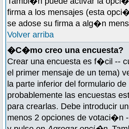
Tambi�n puede activar la opci�
firma a los mensajes (esta opci�
se adose su firma a alg�n mensaj
Volver arriba
�C�mo creo una encuesta?
Crear una encuesta es f�cil -- c
el primer mensaje de un tema) 
la parte inferior del formulario 
probablemente las encuestas es
para crearlas. Debe introducir un
menos 2 opciones de votaci�n -
y pulse en
Agregar opci�n
. Tam