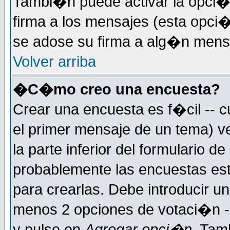
Tambi�n puede activar la opci�
firma a los mensajes (esta opci�
se adose su firma a alg�n mensaj
Volver arriba
�C�mo creo una encuesta?
Crear una encuesta es f�cil -- c
el primer mensaje de un tema) 
la parte inferior del formulario 
probablemente las encuestas es
para crearlas. Debe introducir un
menos 2 opciones de votaci�n -
y pulse en
Agregar opci�n
. Tam