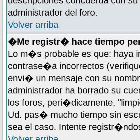
descripciones concuerda con su 
administrador del foro.
Volver arriba
�Me registr� hace tiempo pe
Lo m�s probable es que: haya i
contrase�a incorrectos (verifiqu
envi� un mensaje con su nombre
administrador ha borrado su cue
los foros, peri�dicamente, "limp
Ud. pas� mucho tiempo sin escr
sea el caso. Intente registr�nd
Volver arriba