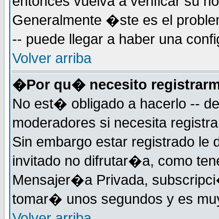
entonces vuelva a verificar su 
Generalmente �ste es el problem
-- puede llegar a haber una confi
Volver arriba
�Por qu� necesito registrar
No est� obligado a hacerlo -- d
moderadores si necesita registr
Sin embargo estar registrado le
invitado no difrutar�a, como ten
Mensajer�a Privada, subscripci�
tomar� unos segundos y es muy
Volver arriba