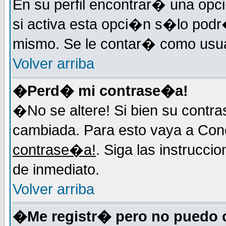
En su perfil encontrar� una op
si activa esta opci�n s�lo podr
mismo. Se le contar� como usuar
Volver arriba
�Perd� mi contrase�a!
�No se altere! Si bien su contr
cambiada. Para esto vaya a Con
contrase�a!
. Siga las instrucci
de inmediato.
Volver arriba
�Me registr� pero no puedo 